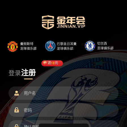
送
18
元
注册
登录