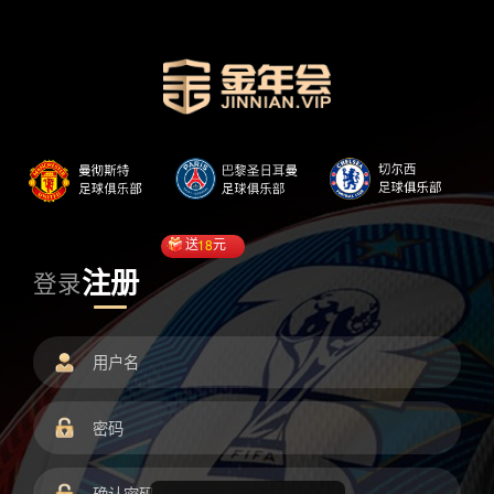
送
18
元
注册
登录