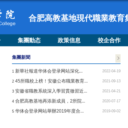
合肥高教基地現代職業教育
告
集團動态
政策信息
校企合作
集團新聞
新華社報道华体会登录网站深化...
2022-04-19
1
45所職校上榜！安徽公布職業教育...
2021-09-13
2
安徽省職教系統深入學習貫徹習近...
2021-04-21
3
合肥高教基地再添新成員，2所院...
2020-07-17
4
华体会登录网站舉辦2019年度合...
2019-09-02
5