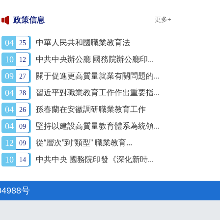
政策信息
更多+
04
中華人民共和國職業教育法
25
10
中共中央辦公廳 國務院辦公廳印...
12
09
關于促進更高質量就業有關問題的...
27
04
習近平對職業教育工作作出重要指...
28
04
孫春蘭在安徽調研職業教育工作
26
04
堅持以建設高質量教育體系為統領...
09
12
從“層次”到“類型” 職業教育...
09
10
中共中央 國務院印發《深化新時...
14
04988号