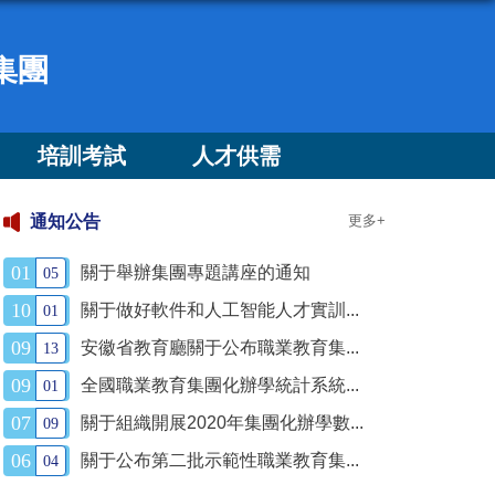
集團
培訓考試
人才供需
通知公告
更多+
01
關于舉辦集團專題講座的通知
05
10
關于做好軟件和人工智能人才實訓...
01
09
安徽省教育廳關于公布職業教育集...
13
09
全國職業教育集團化辦學統計系統...
01
07
關于組織開展2020年集團化辦學數...
09
06
關于公布第二批示範性職業教育集...
04