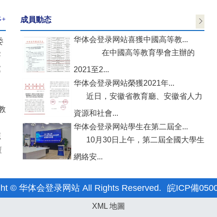
多+
成員動态
华体会登录网站喜獲中國高等教...
委
在中國高等教育學會主辦的
察
黨
2021至2...
，
华体会登录网站榮獲2021年...
近日，安徽省教育廳、安徽省人力
教
資源和社會...
华体会登录网站學生在第二屆全...
源
10月30日上午，第二屆全國大學生
董
網絡安...
ght © 华体会登录网站 All Rights Reserved.
皖ICP備050
XML 地圖